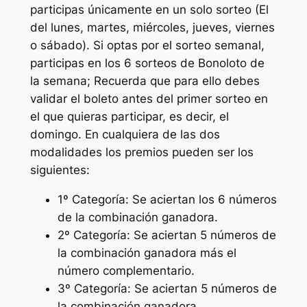
participas únicamente en un solo sorteo (El
del lunes, martes, miércoles, jueves, viernes
o sábado). Si optas por el sorteo semanal,
participas en los 6 sorteos de Bonoloto de
la semana; Recuerda que para ello debes
validar el boleto antes del primer sorteo en
el que quieras participar, es decir, el
domingo. En cualquiera de las dos
modalidades los premios pueden ser los
siguientes:
1º Categoría: Se aciertan los 6 números
de la combinación ganadora.
2º Categoría: Se aciertan 5 números de
la combinación ganadora más el
número complementario.
3º Categoría: Se aciertan 5 números de
la combinación ganadora.