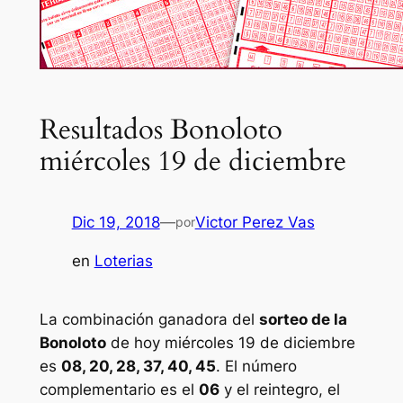
Resultados Bonoloto
miércoles 19 de diciembre
Dic 19, 2018
—
Victor Perez Vas
por
en
Loterias
La combinación ganadora del
sorteo de la
Bonoloto
de hoy miércoles 19 de diciembre
es
08, 20, 28, 37, 40, 45
. El número
complementario es el
06
y el reintegro, el