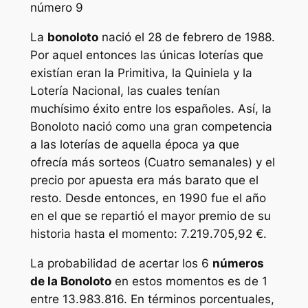
número 9
La
bonoloto
nació el 28 de febrero de 1988.
Por aquel entonces las únicas loterías que
existían eran la Primitiva, la Quiniela y la
Lotería Nacional, las cuales tenían
muchísimo éxito entre los españoles. Así, la
Bonoloto nació como una gran competencia
a las loterías de aquella época ya que
ofrecía más sorteos (Cuatro semanales) y el
precio por apuesta era más barato que el
resto. Desde entonces, en 1990 fue el año
en el que se repartió el mayor premio de su
historia hasta el momento: 7.219.705,92 €.
La probabilidad de acertar los 6
números
de la Bonoloto
en estos momentos es de 1
entre 13.983.816. En términos porcentuales,