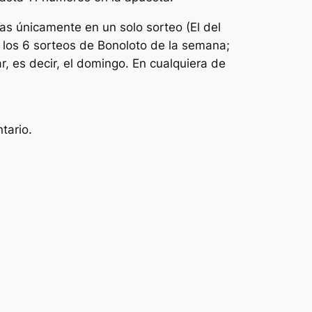
pas únicamente en un solo sorteo (El del
n los 6 sorteos de Bonoloto de la semana;
r, es decir, el domingo. En cualquiera de
tario.