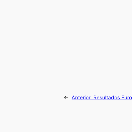
←
Anterior:
Resultados Euro