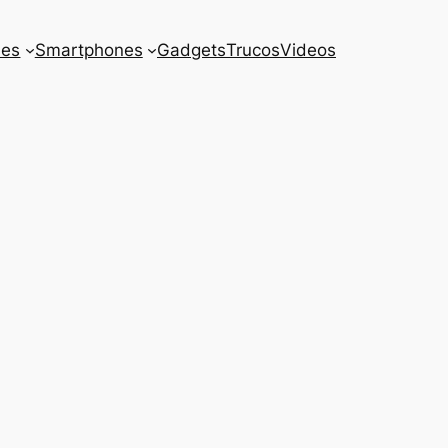
es
Smartphones
Gadgets
Trucos
Videos