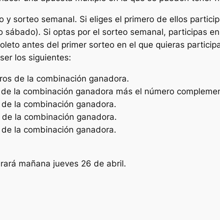
 y sorteo semanal. Si eliges el primero de ellos partici
 o sábado). Si optas por el sorteo semanal, participas e
leto antes del primer sorteo en el que quieras participa
er los siguientes:
eros de la combinación ganadora.
s de la combinación ganadora más el número complemen
s de la combinación ganadora.
s de la combinación ganadora.
s de la combinación ganadora.
rará mañana jueves 26 de abril.