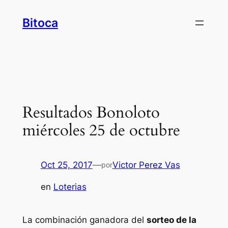
Saltar
Bitoca
al
contenido
Resultados Bonoloto
miércoles 25 de octubre
Oct 25, 2017
—
Victor Perez Vas
por
en
Loterias
La combinación ganadora del
sorteo de la