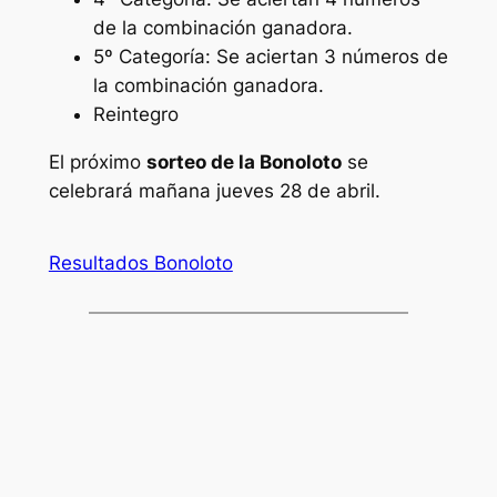
de la combinación ganadora.
5º Categoría: Se aciertan 3 números de
la combinación ganadora.
Reintegro
El próximo
sorteo de la Bonoloto
se
celebrará mañana jueves 28 de abril.
Resultados Bonoloto