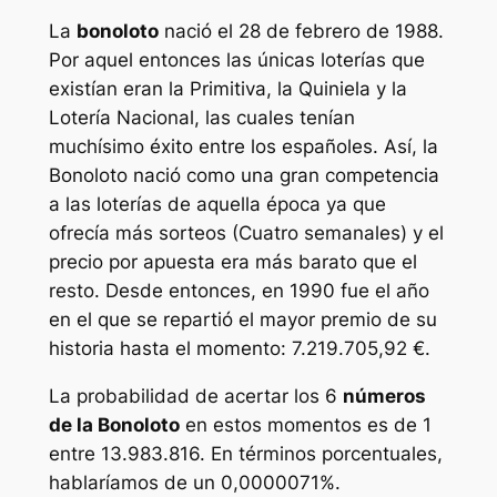
La
bonoloto
nació el 28 de febrero de 1988.
Por aquel entonces las únicas loterías que
existían eran la Primitiva, la Quiniela y la
Lotería Nacional, las cuales tenían
muchísimo éxito entre los españoles. Así, la
Bonoloto nació como una gran competencia
a las loterías de aquella época ya que
ofrecía más sorteos (Cuatro semanales) y el
precio por apuesta era más barato que el
resto. Desde entonces, en 1990 fue el año
en el que se repartió el mayor premio de su
historia hasta el momento: 7.219.705,92 €.
La probabilidad de acertar los 6
números
de la Bonoloto
en estos momentos es de 1
entre 13.983.816. En términos porcentuales,
hablaríamos de un 0,0000071%.