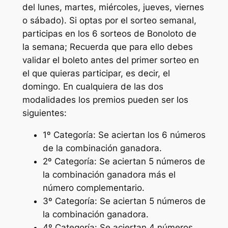
del lunes, martes, miércoles, jueves, viernes
o sábado). Si optas por el sorteo semanal,
participas en los 6 sorteos de Bonoloto de
la semana; Recuerda que para ello debes
validar el boleto antes del primer sorteo en
el que quieras participar, es decir, el
domingo. En cualquiera de las dos
modalidades los premios pueden ser los
siguientes:
1º Categoría: Se aciertan los 6 números
de la combinación ganadora.
2º Categoría: Se aciertan 5 números de
la combinación ganadora más el
número complementario.
3º Categoría: Se aciertan 5 números de
la combinación ganadora.
4º Categoría: Se aciertan 4 números