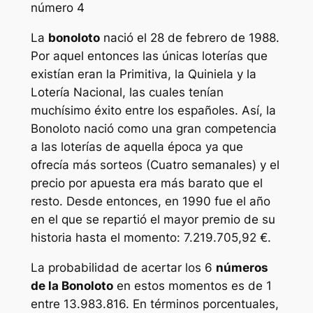
número 4
La
bonoloto
nació el 28 de febrero de 1988.
Por aquel entonces las únicas loterías que
existían eran la Primitiva, la Quiniela y la
Lotería Nacional, las cuales tenían
muchísimo éxito entre los españoles. Así, la
Bonoloto nació como una gran competencia
a las loterías de aquella época ya que
ofrecía más sorteos (Cuatro semanales) y el
precio por apuesta era más barato que el
resto. Desde entonces, en 1990 fue el año
en el que se repartió el mayor premio de su
historia hasta el momento: 7.219.705,92 €.
La probabilidad de acertar los 6
números
de la Bonoloto
en estos momentos es de 1
entre 13.983.816. En términos porcentuales,