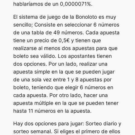
hablaríamos de un 0,0000071%.
El sistema de juego de la Bonoloto es muy
sencillo; Consiste en seleccionar 6 números
de una tabla de 49 números. Cada apuesta
tiene un precio de 0,5€ y tienen que
realizarse al menos dos apuestas para que
boleto sea válido. Los apostantes tienen
dos opciones. Por un lado, realizar una
apuesta simple en la que se pueden jugar
de una sola vez entre 1 y 8 apuestas por
boleto, teniendo que elegir 6 números en
cada apuesta. Por otro lado, hacer una
apuesta múltiple en la que se pueden tener
hasta 11 números en la apuesta.
Hay dos opciones para jugar: Sorteo diario y
sorteo semanal. Si eliges el primero de ellos