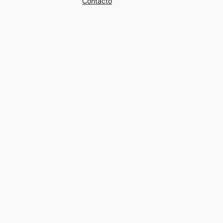
Contacto