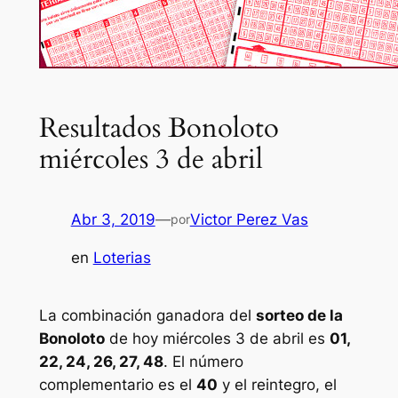
Resultados Bonoloto
miércoles 3 de abril
Abr 3, 2019
—
Victor Perez Vas
por
en
Loterias
La combinación ganadora del
sorteo de la
Bonoloto
de hoy miércoles 3 de abril es
01,
22, 24, 26, 27, 48
. El número
complementario es el
40
y el reintegro, el