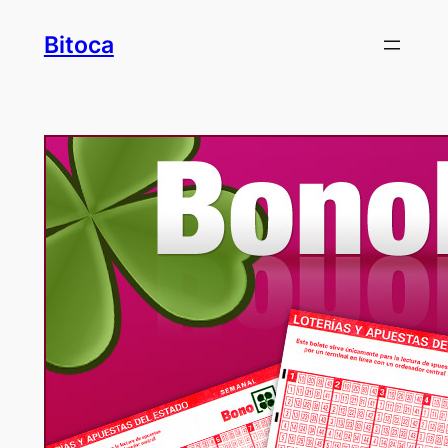
Saltar
Bitoca
al
contenido