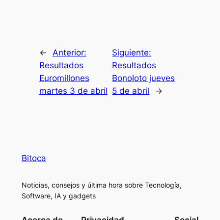
←
Anterior:
Siguiente:
Resultados
Resultados
Euromillones
Bonoloto jueves
martes 3 de abril
5 de abril
→
Bitoca
Noticias, consejos y última hora sobre Tecnología,
Software, IA y gadgets