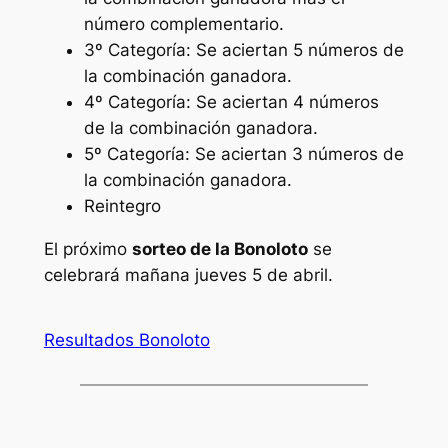
número complementario.
3º Categoría: Se aciertan 5 números de
la combinación ganadora.
4º Categoría: Se aciertan 4 números
de la combinación ganadora.
5º Categoría: Se aciertan 3 números de
la combinación ganadora.
Reintegro
El próximo
sorteo de la Bonoloto
se
celebrará mañana jueves 5 de abril.
Resultados Bonoloto