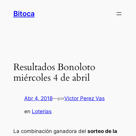
Saltar
Bitoca
al
contenido
Resultados Bonoloto
miércoles 4 de abril
Abr 4, 2018
—
Victor Perez Vas
por
en
Loterias
La combinación ganadora del
sorteo de la