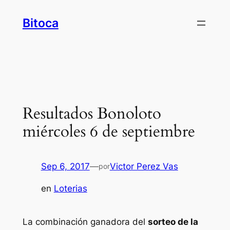
Saltar
Bitoca
al
contenido
Resultados Bonoloto
miércoles 6 de septiembre
Sep 6, 2017
—
Victor Perez Vas
por
en
Loterias
La combinación ganadora del
sorteo de la