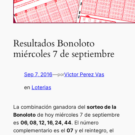
Resultados Bonoloto
miércoles 7 de septiembre
Sep 7, 2016
—
Victor Perez Vas
por
en
Loterias
La combinación ganadora del
sorteo de la
Bonoloto
de hoy miércoles 7 de septiembre
es
06, 08, 12, 16, 24, 44
. El número
complementario es el
07
y el reintegro, el