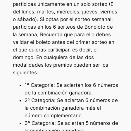
participas únicamente en un solo sorteo (El
del lunes, martes, miércoles, jueves, viernes
o sábado). Si optas por el sorteo semanal,
participas en los 6 sorteos de Bonoloto de
la semana; Recuerda que para ello debes
validar el boleto antes del primer sorteo en
el que quieras participar, es decir, el
domingo. En cualquiera de las dos
modalidades los premios pueden ser los
siguientes:
1º Categoría: Se aciertan los 6 números
de la combinación ganadora.
2º Categoría: Se aciertan 5 números de
la combinación ganadora más el
número complementario.
3º Categoría: Se aciertan 5 números de
la combinación ganadora.