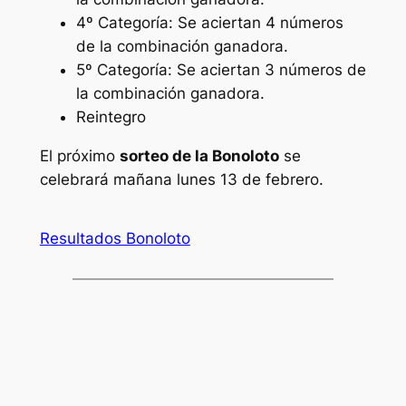
4º Categoría: Se aciertan 4 números
de la combinación ganadora.
5º Categoría: Se aciertan 3 números de
la combinación ganadora.
Reintegro
El próximo
sorteo de la Bonoloto
se
celebrará mañana lunes 13 de febrero.
Resultados Bonoloto