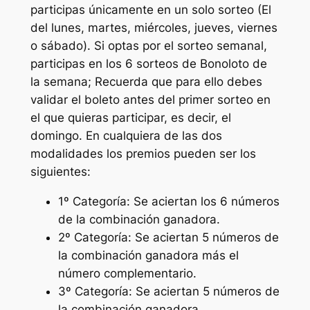
participas únicamente en un solo sorteo (El
del lunes, martes, miércoles, jueves, viernes
o sábado). Si optas por el sorteo semanal,
participas en los 6 sorteos de Bonoloto de
la semana; Recuerda que para ello debes
validar el boleto antes del primer sorteo en
el que quieras participar, es decir, el
domingo. En cualquiera de las dos
modalidades los premios pueden ser los
siguientes:
1º Categoría: Se aciertan los 6 números
de la combinación ganadora.
2º Categoría: Se aciertan 5 números de
la combinación ganadora más el
número complementario.
3º Categoría: Se aciertan 5 números de
la combinación ganadora.