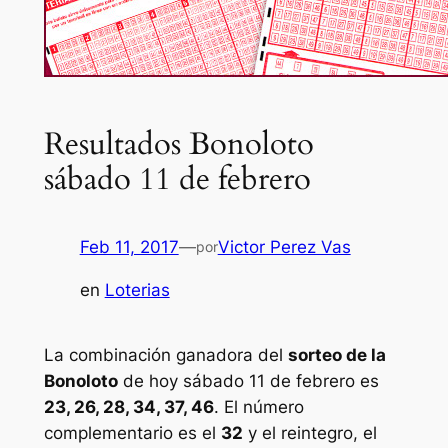
Resultados Bonoloto
sábado 11 de febrero
Feb 11, 2017
—
Victor Perez Vas
por
en
Loterias
La combinación ganadora del
sorteo de la
Bonoloto
de hoy sábado 11 de febrero es
23, 26, 28, 34, 37, 46
. El número
complementario es el
32
y el reintegro, el