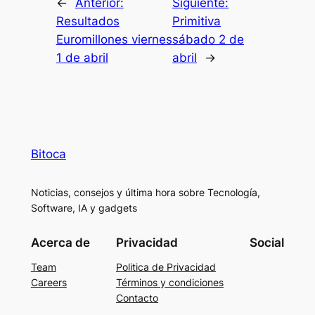
←
Anterior:
Siguiente:
Resultados
Primitiva
Euromillones viernes
sábado 2 de
1 de abril
abril
→
Bitoca
Noticias, consejos y última hora sobre Tecnología,
Software, IA y gadgets
Acerca de
Privacidad
Social
Team
Politica de Privacidad
Careers
Términos y condiciones
Contacto