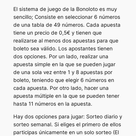
El sistema de juego de la Bonoloto es muy
sencillo; Consiste en seleccionar 6 números
de una tabla de 49 números. Cada apuesta
tiene un precio de 0,5€ y tienen que
realizarse al menos dos apuestas para que
boleto sea válido. Los apostantes tienen
dos opciones. Por un lado, realizar una
apuesta simple en la que se pueden jugar
de una sola vez entre 1 y 8 apuestas por
boleto, teniendo que elegir 6 números en
cada apuesta. Por otro lado, hacer una
apuesta múltiple en la que se pueden tener
hasta 11 números en la apuesta.
Hay dos opciones para jugar: Sorteo diario y
sorteo semanal. Si eliges el primero de ellos
participas únicamente en un solo sorteo (El