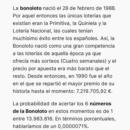
La
bonoloto
nació el 28 de febrero de 1988.
Por aquel entonces las únicas loterías que
existían eran la Primitiva, la Quiniela y la
Lotería Nacional, las cuales tenían
muchísimo éxito entre los españoles. Así, la
Bonoloto nació como una gran competencia
a las loterías de aquella época ya que
ofrecía más sorteos (Cuatro semanales) y el
precio por apuesta era más barato que el
resto. Desde entonces, en 1990 fue el año
en el que se repartió el mayor premio de su
historia hasta el momento: 7.219.705,92 €.
La probabilidad de acertar los 6
números
de la Bonoloto
en estos momentos es de 1
entre 13.983.816. En términos porcentuales,
hablaríamos de un 0,0000071%.