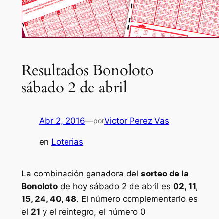
Resultados Bonoloto
sábado 2 de abril
Abr 2, 2016
—
Victor Perez Vas
por
en
Loterias
La combinación ganadora del
sorteo de la
Bonoloto
de hoy sábado 2 de abril es
02, 11,
15, 24, 40, 48
. El número complementario es
el
21
y el reintegro, el número 0