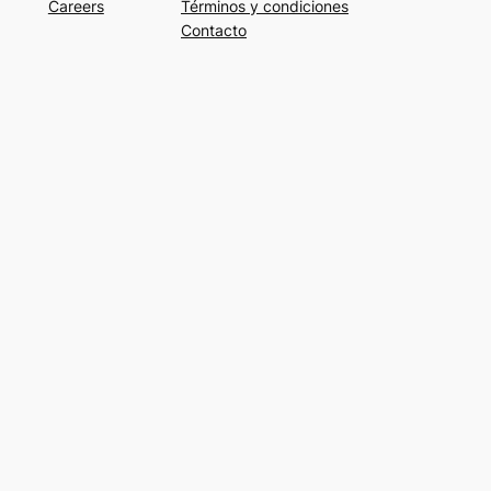
Careers
Términos y condiciones
Contacto