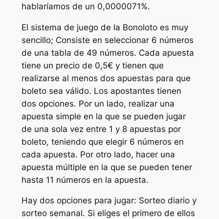
hablaríamos de un 0,0000071%.
El sistema de juego de la Bonoloto es muy
sencillo; Consiste en seleccionar 6 números
de una tabla de 49 números. Cada apuesta
tiene un precio de 0,5€ y tienen que
realizarse al menos dos apuestas para que
boleto sea válido. Los apostantes tienen
dos opciones. Por un lado, realizar una
apuesta simple en la que se pueden jugar
de una sola vez entre 1 y 8 apuestas por
boleto, teniendo que elegir 6 números en
cada apuesta. Por otro lado, hacer una
apuesta múltiple en la que se pueden tener
hasta 11 números en la apuesta.
Hay dos opciones para jugar: Sorteo diario y
sorteo semanal. Si eliges el primero de ellos