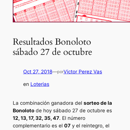
Resultados Bonoloto
sábado 27 de octubre
Oct 27, 2018
—
Victor Perez Vas
por
en
Loterias
La combinación ganadora del
sorteo de la
Bonoloto
de hoy sábado 27 de octubre es
12, 13, 17, 32, 35, 47
. El número
complementario es el
07
y el reintegro, el