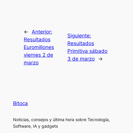
←
Anterior:
Siguiente:
Resultados
Resultados
Euromillones
Primitiva sábado
viernes 2 de
3 de marzo
→
marzo
Bitoca
Noticias, consejos y última hora sobre Tecnología,
Software, IA y gadgets