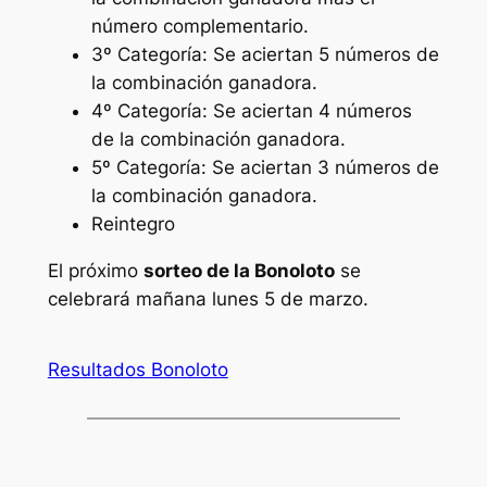
número complementario.
3º Categoría: Se aciertan 5 números de
la combinación ganadora.
4º Categoría: Se aciertan 4 números
de la combinación ganadora.
5º Categoría: Se aciertan 3 números de
la combinación ganadora.
Reintegro
El próximo
sorteo de la Bonoloto
se
celebrará mañana lunes 5 de marzo.
Resultados Bonoloto