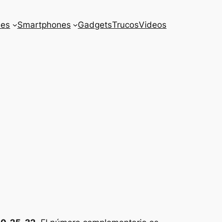
es
Smartphones
Gadgets
Trucos
Videos