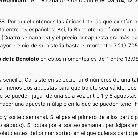
la Bonoloto
de hoy sábado 3 de octubre es
03, 04, 12, 
. Por aquel entonces las únicas loterías que existían era
to entre los españoles. Así, la Bonoloto nació como una
 (Cuatro semanales) y el precio por apuesta era más ba
mayor premio de su historia hasta el momento: 7.219.705
 de la Bonoloto
en estos momentos es de 1 entre 13.98
y sencillo; Consiste en seleccionar 6 números de una 
e al menos dos apuestas para que boleto sea válido. Los
ue se pueden jugar de una sola vez entre 1 y 8 apuestas 
hacer una apuesta múltiple en la que se pueden tener h
 y sorteo semanal. Si eliges el primero de ellos partici
 o sábado). Si optas por el sorteo semanal, participas e
leto antes del primer sorteo en el que quieras participa