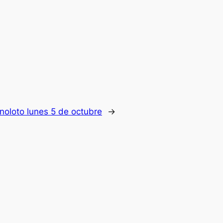
noloto lunes 5 de octubre
→