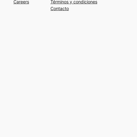
Careers
Términos y condiciones
Contacto