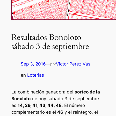
Resultados Bonoloto
sábado 3 de septiembre
Sep 3, 2016
—
Victor Perez Vas
por
en
Loterias
La combinación ganadora del
sorteo de la
Bonoloto
de hoy sábado 3 de septiembre
es
14, 29, 41, 43, 44, 48
. El número
complementario es el
46
y el reintegro, el