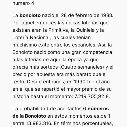
número 4
La
bonoloto
nació el 28 de febrero de 1988.
Por aquel entonces las únicas loterías que
existían eran la Primitiva, la Quiniela y la
Lotería Nacional, las cuales tenían
muchísimo éxito entre los españoles. Así, la
Bonoloto nació como una gran competencia
a las loterías de aquella época ya que
ofrecía más sorteos (Cuatro semanales) y el
precio por apuesta era más barato que el
resto. Desde entonces, en 1990 fue el año
en el que se repartió el mayor premio de su
historia hasta el momento: 7.219.705,92 €.
La probabilidad de acertar los 6
números
de la Bonoloto
en estos momentos es de 1
entre 13.983.816. En términos porcentuales,