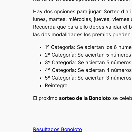
Hay dos opciones para jugar: Sorteo diario
lunes, martes, miércoles, jueves, viernes
Recuerda que para ello debes validar el bo
las dos modalidades los premios pueden s
1º Categoría: Se aciertan los 6 núm
2º Categoría: Se aciertan 5 número
3º Categoría: Se aciertan 5 número
4º Categoría: Se aciertan 4 número
5º Categoría: Se aciertan 3 número
Reintegro
El próximo
sorteo de la Bonoloto
se celeb
Resultados Bonoloto