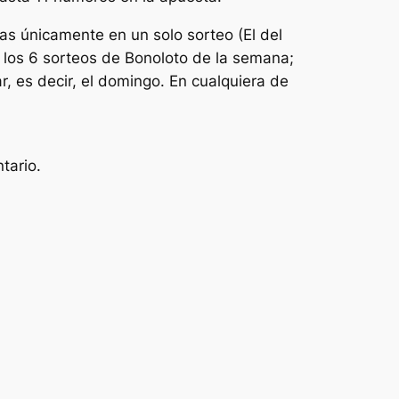
pas únicamente en un solo sorteo (El del
n los 6 sorteos de Bonoloto de la semana;
r, es decir, el domingo. En cualquiera de
tario.