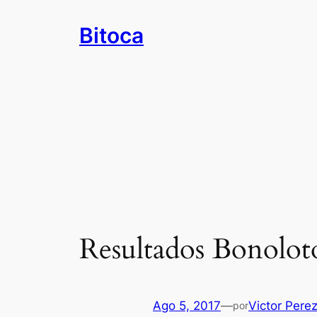
Saltar
Bitoca
al
contenido
Resultados Bonoloto
Ago 5, 2017
—
Victor Pere
por