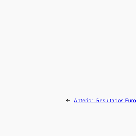
←
Anterior:
Resultados Euro