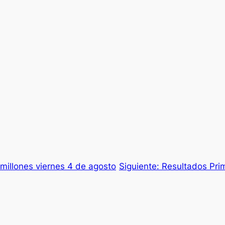
millones viernes 4 de agosto
Siguiente:
Resultados Pri