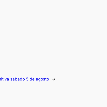
mitiva sábado 5 de agosto
→