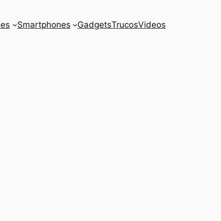
es
Smartphones
Gadgets
Trucos
Videos