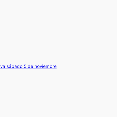
tiva sábado 5 de noviembre