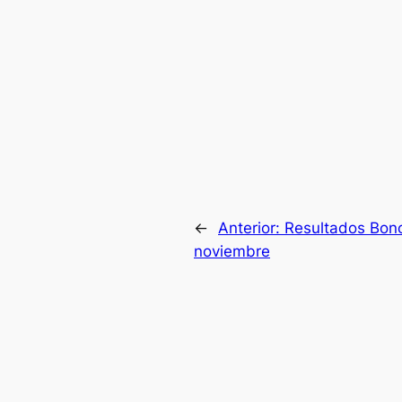
←
Anterior:
Resultados Bono
noviembre