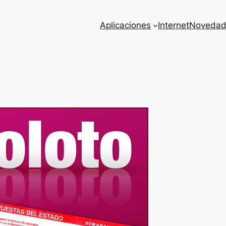
Aplicaciones
Internet
Novedad