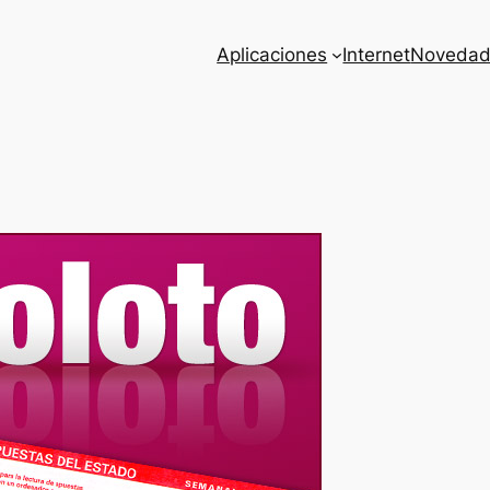
Aplicaciones
Internet
Novedad