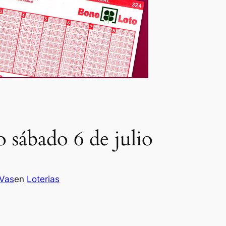
 sábado 6 de julio
 Vas
en
Loterias