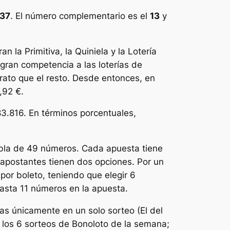
 37
. El número complementario es el
13
y
n la Primitiva, la Quiniela y la Lotería
 gran competencia a las loterías de
rato que el resto. Desde entonces, en
,92 €.
3.816. En términos porcentuales,
tabla de 49 números. Cada apuesta tiene
 apostantes tienen dos opciones. Por un
por boleto, teniendo que elegir 6
asta 11 números en la apuesta.
pas únicamente en un solo sorteo (El del
n los 6 sorteos de Bonoloto de la semana;