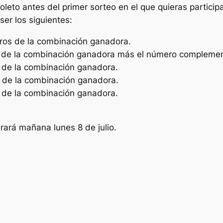
leto antes del primer sorteo en el que quieras participa
er los siguientes:
eros de la combinación ganadora.
s de la combinación ganadora más el número complemen
s de la combinación ganadora.
s de la combinación ganadora.
s de la combinación ganadora.
rará mañana lunes 8 de julio.