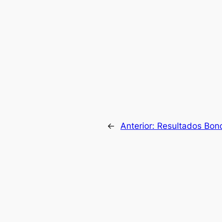
←
Anterior:
Resultados Bonol