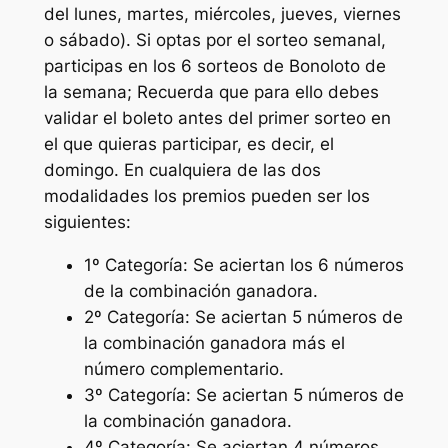
del lunes, martes, miércoles, jueves, viernes
o sábado). Si optas por el sorteo semanal,
participas en los 6 sorteos de Bonoloto de
la semana; Recuerda que para ello debes
validar el boleto antes del primer sorteo en
el que quieras participar, es decir, el
domingo. En cualquiera de las dos
modalidades los premios pueden ser los
siguientes:
1º Categoría: Se aciertan los 6 números
de la combinación ganadora.
2º Categoría: Se aciertan 5 números de
la combinación ganadora más el
número complementario.
3º Categoría: Se aciertan 5 números de
la combinación ganadora.
4º Categoría: Se aciertan 4 números