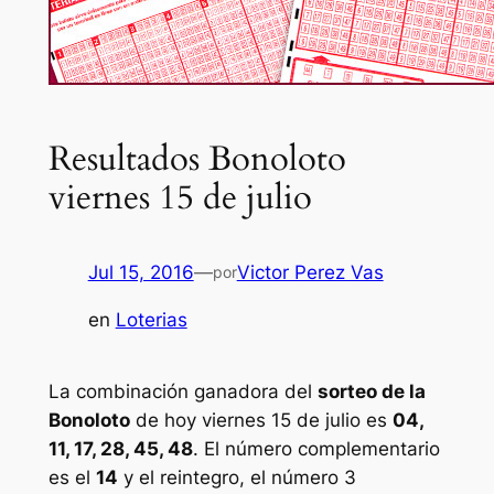
Resultados Bonoloto
viernes 15 de julio
Jul 15, 2016
—
Victor Perez Vas
por
en
Loterias
La combinación ganadora del
sorteo de la
Bonoloto
de hoy viernes 15 de julio es
04,
11, 17, 28, 45, 48
. El número complementario
es el
14
y el reintegro, el número 3