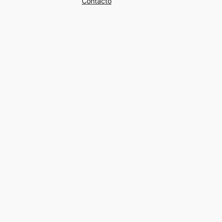
Contacto