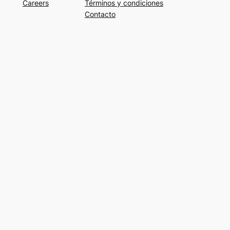
Careers
Términos y condiciones
Contacto