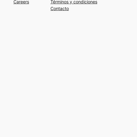
Careers
Términos y condiciones
Contacto