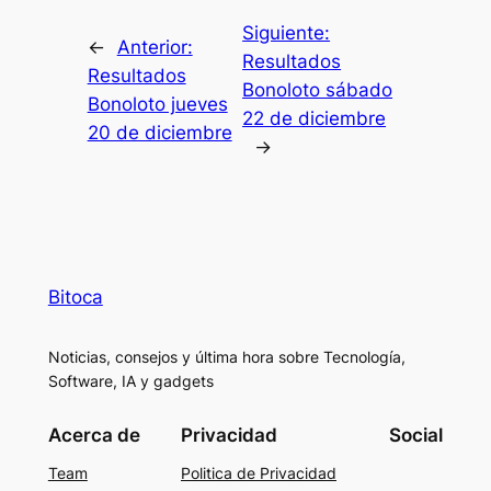
Siguiente:
←
Anterior:
Resultados
Resultados
Bonoloto sábado
Bonoloto jueves
22 de diciembre
20 de diciembre
→
Bitoca
Noticias, consejos y última hora sobre Tecnología,
Software, IA y gadgets
Acerca de
Privacidad
Social
Team
Politica de Privacidad