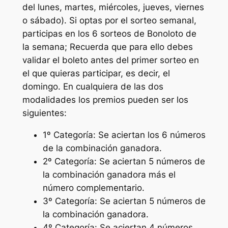
del lunes, martes, miércoles, jueves, viernes
o sábado). Si optas por el sorteo semanal,
participas en los 6 sorteos de Bonoloto de
la semana; Recuerda que para ello debes
validar el boleto antes del primer sorteo en
el que quieras participar, es decir, el
domingo. En cualquiera de las dos
modalidades los premios pueden ser los
siguientes:
1º Categoría: Se aciertan los 6 números
de la combinación ganadora.
2º Categoría: Se aciertan 5 números de
la combinación ganadora más el
número complementario.
3º Categoría: Se aciertan 5 números de
la combinación ganadora.
4º Categoría: Se aciertan 4 números