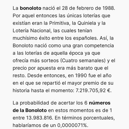
La
bonoloto
nació el 28 de febrero de 1988.
Por aquel entonces las únicas loterías que
existían eran la Primitiva, la Quiniela y la
Lotería Nacional, las cuales tenían
muchísimo éxito entre los españoles. Así, la
Bonoloto nació como una gran competencia
a las loterías de aquella época ya que
ofrecía más sorteos (Cuatro semanales) y el
precio por apuesta era más barato que el
resto. Desde entonces, en 1990 fue el año
en el que se repartió el mayor premio de su
historia hasta el momento: 7.219.705,92 €.
La probabilidad de acertar los 6
números
de la Bonoloto
en estos momentos es de 1
entre 13.983.816. En términos porcentuales,
hablaríamos de un 0,0000071%.