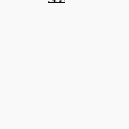
Contacto