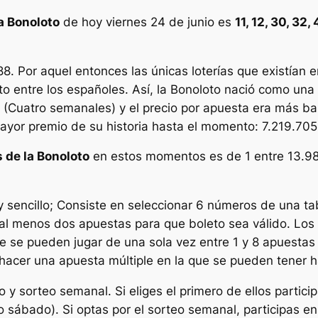
la Bonoloto
de hoy viernes 24 de junio es
11, 12, 30, 32,
. Por aquel entonces las únicas loterías que existían era
to entre los españoles. Así, la Bonoloto nació como una
 (Cuatro semanales) y el precio por apuesta era más ba
mayor premio de su historia hasta el momento: 7.219.705
 de la Bonoloto
en estos momentos es de 1 entre 13.98
y sencillo; Consiste en seleccionar 6 números de una 
e al menos dos apuestas para que boleto sea válido. Los
ue se pueden jugar de una sola vez entre 1 y 8 apuestas 
hacer una apuesta múltiple en la que se pueden tener h
 y sorteo semanal. Si eliges el primero de ellos partici
 o sábado). Si optas por el sorteo semanal, participas e