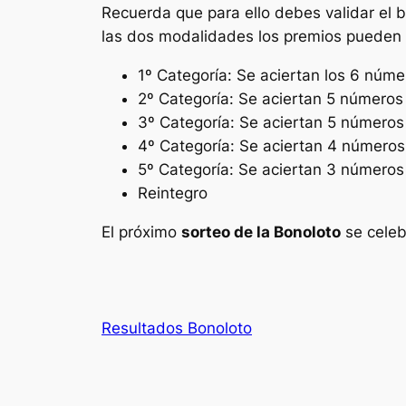
Recuerda que para ello debes validar el bo
las dos modalidades los premios pueden s
1º Categoría: Se aciertan los 6 núm
2º Categoría: Se aciertan 5 número
3º Categoría: Se aciertan 5 número
4º Categoría: Se aciertan 4 número
5º Categoría: Se aciertan 3 número
Reintegro
El próximo
sorteo de la Bonoloto
se celeb
Resultados Bonoloto