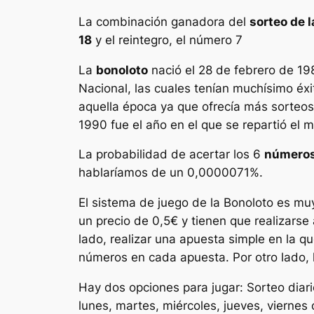
La combinación ganadora del
sorteo de 
18
y el reintegro, el número 7
La
bonoloto
nació el 28 de febrero de 1988
Nacional, las cuales tenían muchísimo éxi
aquella época ya que ofrecía más sorteos
1990 fue el año en el que se repartió el 
La probabilidad de acertar los 6
números
hablaríamos de un 0,0000071%.
El sistema de juego de la Bonoloto es mu
un precio de 0,5€ y tienen que realizars
lado, realizar una apuesta simple en la q
números en cada apuesta. Por otro lado, 
Hay dos opciones para jugar: Sorteo diario
lunes, martes, miércoles, jueves, viernes