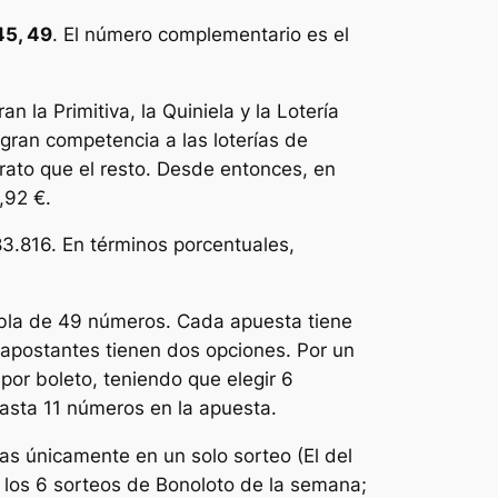
 45, 49
. El número complementario es el
n la Primitiva, la Quiniela y la Lotería
 gran competencia a las loterías de
rato que el resto. Desde entonces, en
,92 €.
3.816. En términos porcentuales,
tabla de 49 números. Cada apuesta tiene
 apostantes tienen dos opciones. Por un
por boleto, teniendo que elegir 6
asta 11 números en la apuesta.
pas únicamente en un solo sorteo (El del
n los 6 sorteos de Bonoloto de la semana;