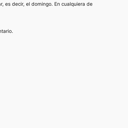
r, es decir, el domingo. En cualquiera de
tario.