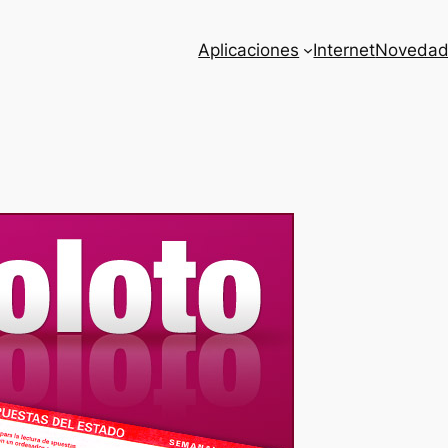
Aplicaciones
Internet
Novedad