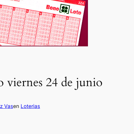
 viernes 24 de junio
ez Vas
en
Loterias