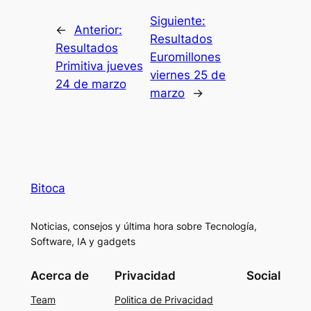
Siguiente:
←
Anterior:
Resultados
Resultados
Euromillones
Primitiva jueves
viernes 25 de
24 de marzo
marzo
→
Bitoca
Noticias, consejos y última hora sobre Tecnología,
Software, IA y gadgets
Acerca de
Privacidad
Social
Team
Politica de Privacidad