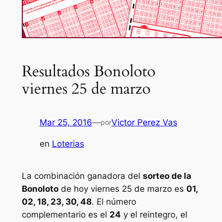
Resultados Bonoloto
viernes 25 de marzo
Mar 25, 2016
—
Victor Perez Vas
por
en
Loterias
La combinación ganadora del
sorteo de la
Bonoloto
de hoy viernes 25 de marzo es
01,
02, 18, 23, 30, 48
. El número
complementario es el
24
y el reintegro, el