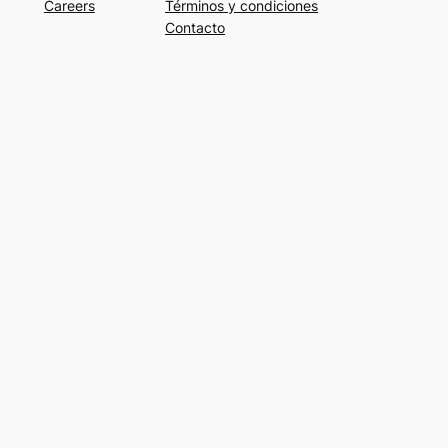
Careers
Términos y condiciones
Contacto