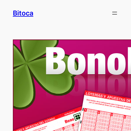
Saltar
Bitoca
al
contenido