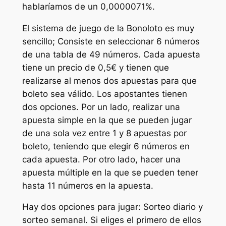
hablaríamos de un 0,0000071%.
El sistema de juego de la Bonoloto es muy
sencillo; Consiste en seleccionar 6 números
de una tabla de 49 números. Cada apuesta
tiene un precio de 0,5€ y tienen que
realizarse al menos dos apuestas para que
boleto sea válido. Los apostantes tienen
dos opciones. Por un lado, realizar una
apuesta simple en la que se pueden jugar
de una sola vez entre 1 y 8 apuestas por
boleto, teniendo que elegir 6 números en
cada apuesta. Por otro lado, hacer una
apuesta múltiple en la que se pueden tener
hasta 11 números en la apuesta.
Hay dos opciones para jugar: Sorteo diario y
sorteo semanal. Si eliges el primero de ellos