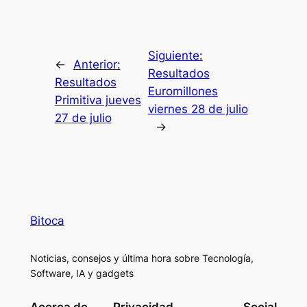
Siguiente:
←
Anterior:
Resultados
Resultados
Euromillones
Primitiva jueves
viernes 28 de julio
27 de julio
→
Bitoca
Noticias, consejos y última hora sobre Tecnología,
Software, IA y gadgets