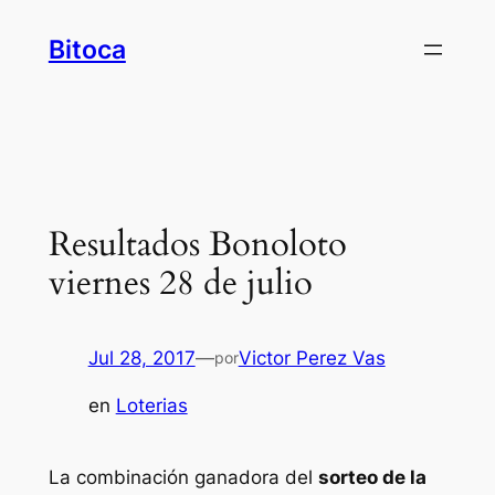
Saltar
Bitoca
al
contenido
Resultados Bonoloto
viernes 28 de julio
Jul 28, 2017
—
Victor Perez Vas
por
en
Loterias
La combinación ganadora del
sorteo de la