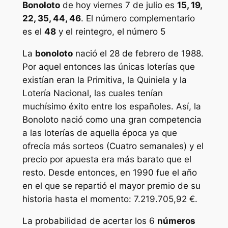
Bonoloto
de hoy viernes 7 de julio es
15, 19,
22, 35, 44, 46
. El número complementario
es el
48
y el reintegro, el número 5
La
bonoloto
nació el 28 de febrero de 1988.
Por aquel entonces las únicas loterías que
existían eran la Primitiva, la Quiniela y la
Lotería Nacional, las cuales tenían
muchísimo éxito entre los españoles. Así, la
Bonoloto nació como una gran competencia
a las loterías de aquella época ya que
ofrecía más sorteos (Cuatro semanales) y el
precio por apuesta era más barato que el
resto. Desde entonces, en 1990 fue el año
en el que se repartió el mayor premio de su
historia hasta el momento: 7.219.705,92 €.
La probabilidad de acertar los 6
números