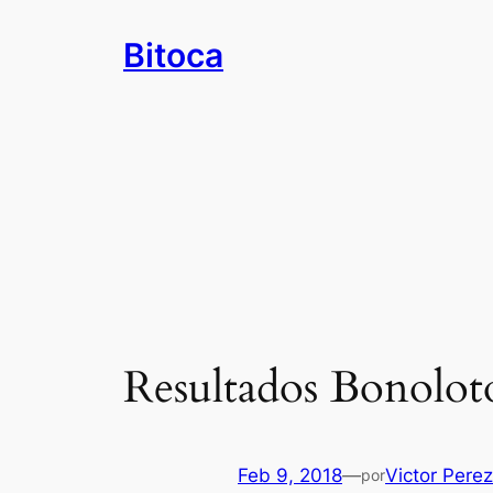
Saltar
Bitoca
al
contenido
Resultados Bonoloto
Feb 9, 2018
—
Victor Pere
por