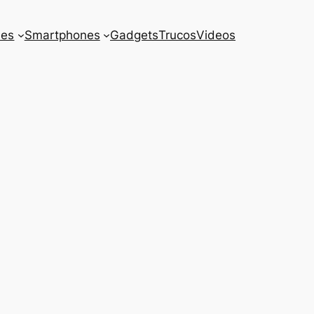
es
Smartphones
Gadgets
Trucos
Videos