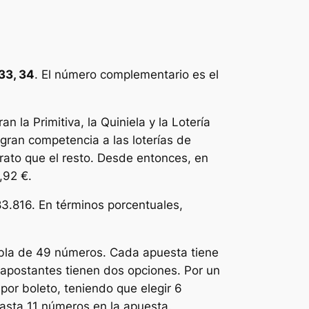
, 33, 34
. El número complementario es el
n la Primitiva, la Quiniela y la Lotería
 gran competencia a las loterías de
rato que el resto. Desde entonces, en
,92 €.
3.816. En términos porcentuales,
tabla de 49 números. Cada apuesta tiene
 apostantes tienen dos opciones. Por un
por boleto, teniendo que elegir 6
asta 11 números en la apuesta.