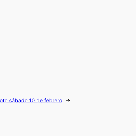
oto sábado 10 de febrero
→