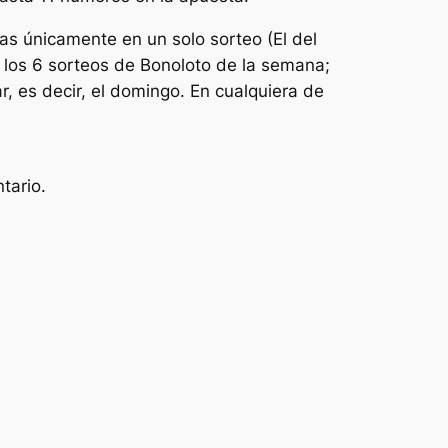
pas únicamente en un solo sorteo (El del
n los 6 sorteos de Bonoloto de la semana;
r, es decir, el domingo. En cualquiera de
tario.