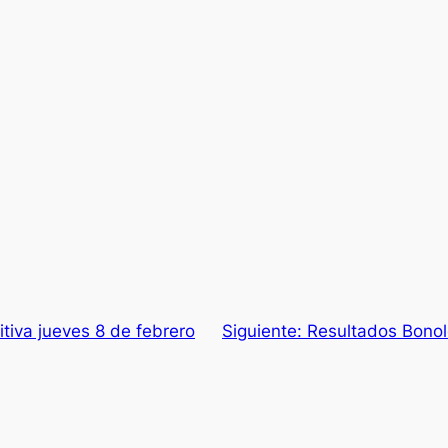
tiva jueves 8 de febrero
Siguiente:
Resultados Bonol