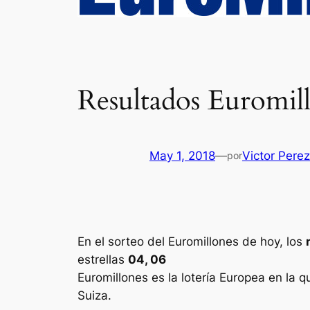
Resultados Euromil
May 1, 2018
—
Victor Pere
por
En el sorteo del Euromillones de hoy, los
estrellas
04, 06
Euromillones
es la lotería Europea en la q
Suiza.