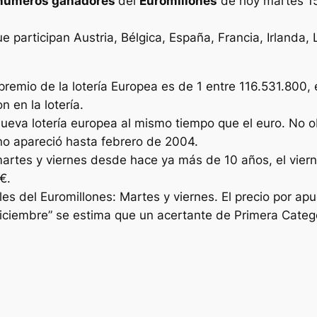
números ganadores
del
Euromillones
de hoy martes 1
ue participan Austria, Bélgica, España, Francia, Irlanda
premio de la lotería Europea es de 1 entre 116.531.800,
 en la lotería.
nueva lotería europea al mismo tiempo que el euro. No o
o no apareció hasta febrero de 2004.
martes y viernes desde hace ya más de 10 años, el viern
€.
s del Euromillones: Martes y viernes. El precio por apu
diciembre” se estima que un acertante de Primera Categ