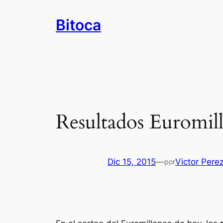
Saltar
Bitoca
al
contenido
Resultados Euromill
Dic 15, 2015
—
Victor Pere
por