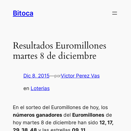
Saltar
Bitoca
al
contenido
Resultados Euromillones
martes 8 de diciembre
Dic 8, 2015
—
Victor Perez Vas
por
en
Loterias
En el sorteo del Euromillones de hoy, los
números ganadores
del
Euromillones
de
hoy martes 8 de diciembre han sido
12, 17,
29, 38, 48
y las estrellas
09, 11