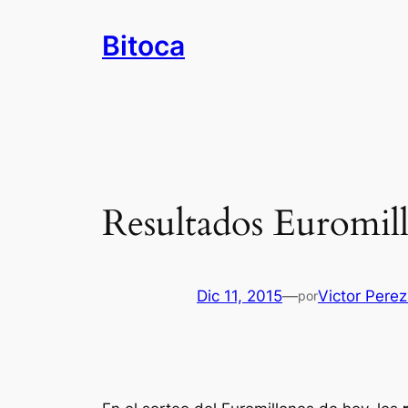
Saltar
Bitoca
al
contenido
Resultados Euromill
Dic 11, 2015
—
Victor Pere
por