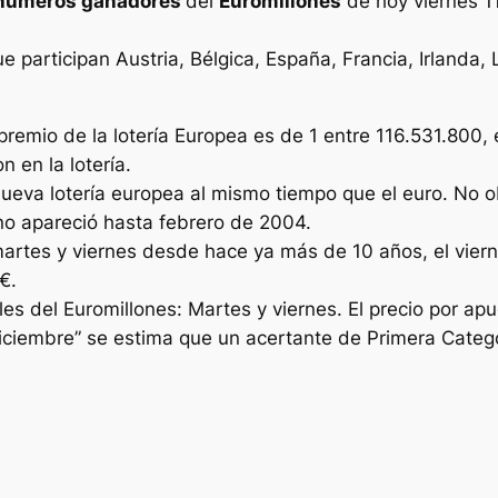
números ganadores
del
Euromillones
de hoy viernes 1
ue participan Austria, Bélgica, España, Francia, Irlanda
premio de la lotería Europea es de 1 entre 116.531.800,
 en la lotería.
nueva lotería europea al mismo tiempo que el euro. No o
o no apareció hasta febrero de 2004.
martes y viernes desde hace ya más de 10 años, el viern
€.
s del Euromillones: Martes y viernes. El precio por apu
iciembre” se estima que un acertante de Primera Catego