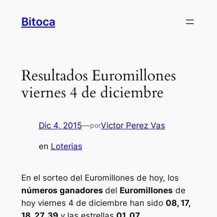
Saltar
Bitoca
al
contenido
Resultados Euromillones
viernes 4 de diciembre
Dic 4, 2015
—
Victor Perez Vas
por
en
Loterias
En el sorteo del Euromillones de hoy, los
números ganadores
del
Euromillones
de
hoy viernes 4 de diciembre han sido
08, 17,
18, 27, 39
y las estrellas
01, 07