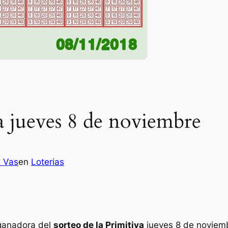
a jueves 8 de noviembre
z Vas
en
Loterias
 ganadora del
sorteo de la Primitiva
jueves 8 de noviem