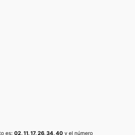
to es:
02, 11, 17, 26, 34, 40
y el número