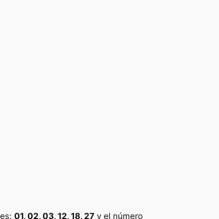
 es:
01, 02, 03, 12, 18, 27
y el número