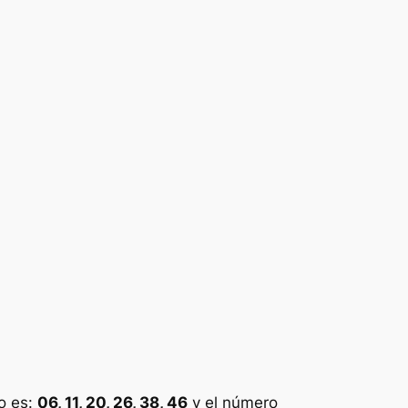
o es:
06, 11, 20, 26, 38, 46
y el número