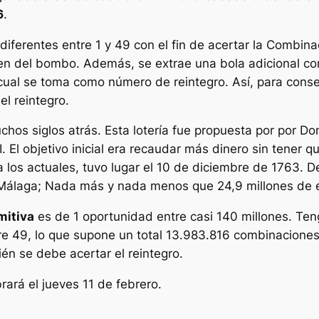
6
.
diferentes entre 1 y 49 con el fin de acertar la Combina
aen del bombo. Además, se extrae una bola adicional c
l cual se toma como número de reintegro. Así, para con
l reintegro.
hos siglos atrás. Esta lotería fue propuesta por por Do
. El objetivo inicial era recaudar más dinero sin tener q
r a los actuales, tuvo lugar el 10 de diciembre de 1763.
n Málaga; Nada más y nada menos que 24,9 millones de 
mitiva
es de 1 oportunidad entre casi 140 millones. Te
tre 49, lo que supone un total 13.983.816 combinacione
ién se debe acertar el reintegro.
rará el jueves 11 de febrero.