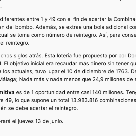
7
.
diferentes entre 1 y 49 con el fin de acertar la Combina
aen del bombo. Además, se extrae una bola adicional c
l cual se toma como número de reintegro. Así, para con
l reintegro.
hos siglos atrás. Esta lotería fue propuesta por por Do
. El objetivo inicial era recaudar más dinero sin tener q
r a los actuales, tuvo lugar el 10 de diciembre de 1763.
n Málaga; Nada más y nada menos que 24,9 millones de 
mitiva
es de 1 oportunidad entre casi 140 millones. Te
tre 49, lo que supone un total 13.983.816 combinacione
ién se debe acertar el reintegro.
rará el jueves 13 de junio.