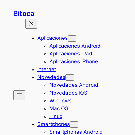
Saltar
Bitoca
al
contenido
Aplicaciones
Aplicaciones Android
Aplicaciones iPad
Aplicaciones iPhone
Internet
Novedades
Novedades Android
Novedades IOS
Windows
Mac OS
Linux
Smartphones
Smartphones Android