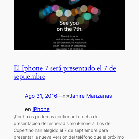
El Iphone 7 será presentado el 7 de
septiembre
Ago 31, 2016
—
Janire Manzanas
por
en
iPhone
¡Por fín os podemos confirmar la fecha de
presentación del esperadísimo iPhone 7! Los de
Cupertino han elegido el 7 de septiembre para
presentar la nueva versión del teléfono que el próximo