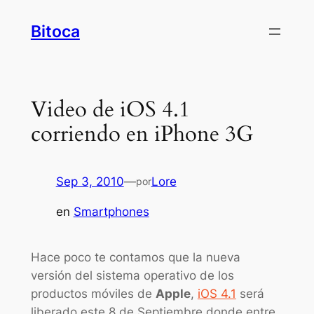
Saltar
Bitoca
al
contenido
Video de iOS 4.1
corriendo en iPhone 3G
Sep 3, 2010
—
Lore
por
en
Smartphones
Hace poco te contamos que la nueva
versión del sistema operativo de los
productos móviles de
Apple
,
iOS 4.1
será
liberado este 8 de Septiembre donde entre