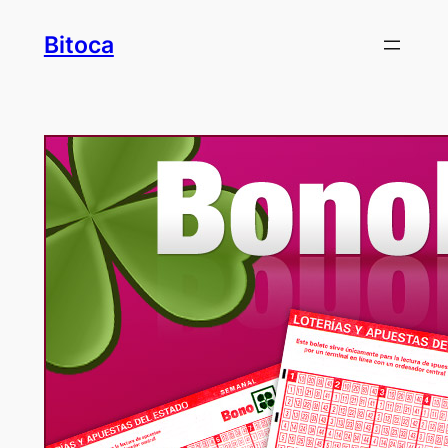
Saltar
Bitoca
al
contenido