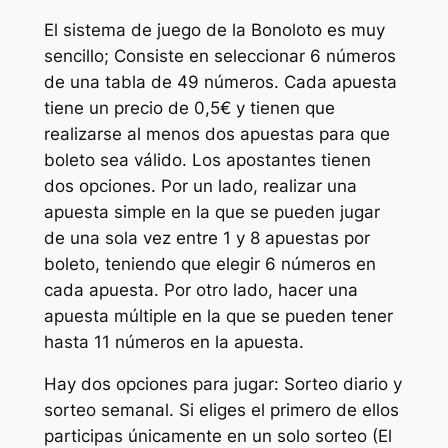
El sistema de juego de la Bonoloto es muy
sencillo; Consiste en seleccionar 6 números
de una tabla de 49 números. Cada apuesta
tiene un precio de 0,5€ y tienen que
realizarse al menos dos apuestas para que
boleto sea válido. Los apostantes tienen
dos opciones. Por un lado, realizar una
apuesta simple en la que se pueden jugar
de una sola vez entre 1 y 8 apuestas por
boleto, teniendo que elegir 6 números en
cada apuesta. Por otro lado, hacer una
apuesta múltiple en la que se pueden tener
hasta 11 números en la apuesta.
Hay dos opciones para jugar: Sorteo diario y
sorteo semanal. Si eliges el primero de ellos
participas únicamente en un solo sorteo (El