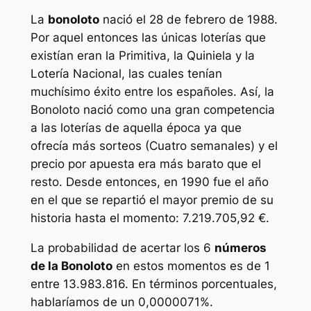
La
bonoloto
nació el 28 de febrero de 1988.
Por aquel entonces las únicas loterías que
existían eran la Primitiva, la Quiniela y la
Lotería Nacional, las cuales tenían
muchísimo éxito entre los españoles. Así, la
Bonoloto nació como una gran competencia
a las loterías de aquella época ya que
ofrecía más sorteos (Cuatro semanales) y el
precio por apuesta era más barato que el
resto. Desde entonces, en 1990 fue el año
en el que se repartió el mayor premio de su
historia hasta el momento: 7.219.705,92 €.
La probabilidad de acertar los 6
números
de la Bonoloto
en estos momentos es de 1
entre 13.983.816. En términos porcentuales,
hablaríamos de un 0,0000071%.