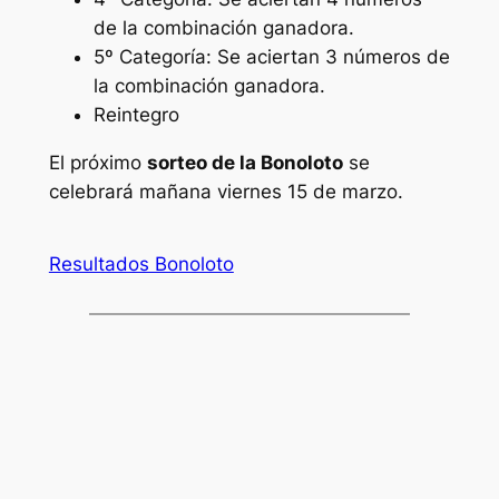
de la combinación ganadora.
5º Categoría: Se aciertan 3 números de
la combinación ganadora.
Reintegro
El próximo
sorteo de la Bonoloto
se
celebrará mañana viernes 15 de marzo.
Resultados Bonoloto