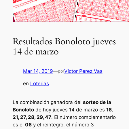
Resultados Bonoloto jueves
14 de marzo
Mar 14, 2019
—
Victor Perez Vas
por
en
Loterias
La combinación ganadora del
sorteo de la
Bonoloto
de hoy jueves 14 de marzo es
16,
21, 27, 28, 29, 47
. El número complementario
es el
06
y el reintegro, el número 3