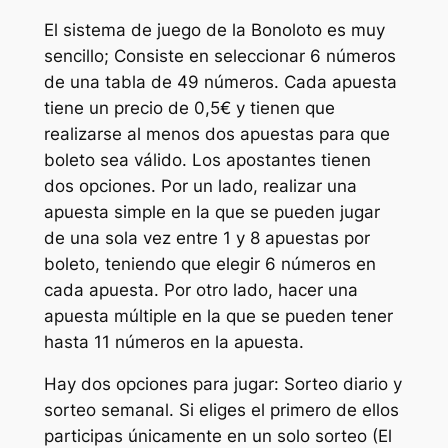
El sistema de juego de la Bonoloto es muy
sencillo; Consiste en seleccionar 6 números
de una tabla de 49 números. Cada apuesta
tiene un precio de 0,5€ y tienen que
realizarse al menos dos apuestas para que
boleto sea válido. Los apostantes tienen
dos opciones. Por un lado, realizar una
apuesta simple en la que se pueden jugar
de una sola vez entre 1 y 8 apuestas por
boleto, teniendo que elegir 6 números en
cada apuesta. Por otro lado, hacer una
apuesta múltiple en la que se pueden tener
hasta 11 números en la apuesta.
Hay dos opciones para jugar: Sorteo diario y
sorteo semanal. Si eliges el primero de ellos
participas únicamente en un solo sorteo (El