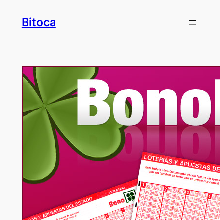
Saltar
Bitoca
al
contenido