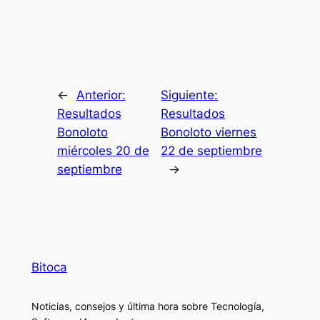
←
Anterior:
Siguiente:
Resultados
Resultados
Bonoloto
Bonoloto viernes
miércoles 20 de
22 de septiembre
septiembre
→
Bitoca
Noticias, consejos y última hora sobre Tecnología,