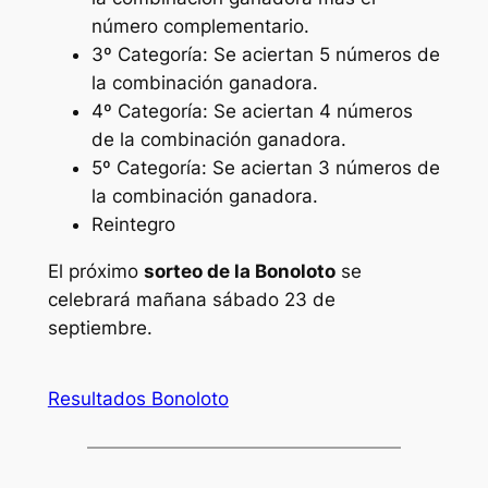
número complementario.
3º Categoría: Se aciertan 5 números de
la combinación ganadora.
4º Categoría: Se aciertan 4 números
de la combinación ganadora.
5º Categoría: Se aciertan 3 números de
la combinación ganadora.
Reintegro
El próximo
sorteo de la Bonoloto
se
celebrará mañana sábado 23 de
septiembre.
Resultados Bonoloto