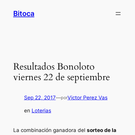
Saltar
Bitoca
al
contenido
Resultados Bonoloto
viernes 22 de septiembre
Sep 22, 2017
—
Victor Perez Vas
por
en
Loterias
La combinación ganadora del
sorteo de la