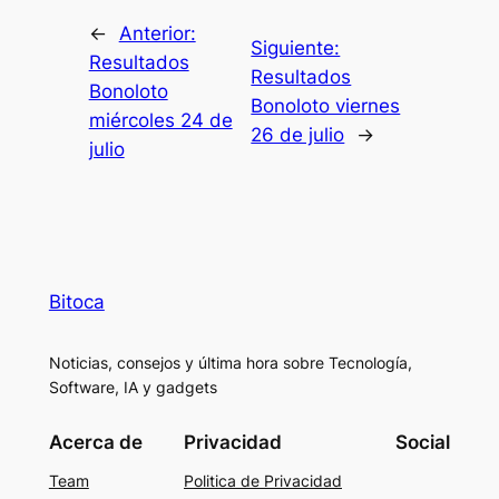
←
Anterior:
Siguiente:
Resultados
Resultados
Bonoloto
Bonoloto viernes
miércoles 24 de
26 de julio
→
julio
Bitoca
Noticias, consejos y última hora sobre Tecnología,
Software, IA y gadgets
Acerca de
Privacidad
Social
Team
Politica de Privacidad