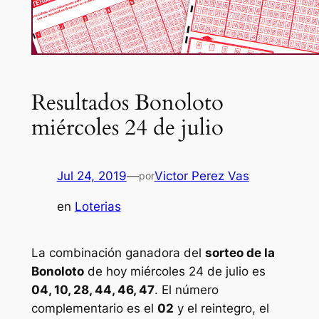
Resultados Bonoloto
miércoles 24 de julio
Jul 24, 2019
—
Victor Perez Vas
por
en
Loterias
La combinación ganadora del
sorteo de la
Bonoloto
de hoy miércoles 24 de julio es
04, 10, 28, 44, 46, 47
. El número
complementario es el
02
y el reintegro, el