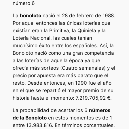
número 6
La
bonoloto
nació el 28 de febrero de 1988.
Por aquel entonces las únicas loterías que
existían eran la Primitiva, la Quiniela y la
Lotería Nacional, las cuales tenían
muchísimo éxito entre los españoles. Así, la
Bonoloto nació como una gran competencia
a las loterías de aquella época ya que
ofrecía más sorteos (Cuatro semanales) y el
precio por apuesta era más barato que el
resto. Desde entonces, en 1990 fue el año
en el que se repartió el mayor premio de su
historia hasta el momento: 7.219.705,92 €.
La probabilidad de acertar los 6
números
de la Bonoloto
en estos momentos es de 1
entre 13.983.816. En términos porcentuales,