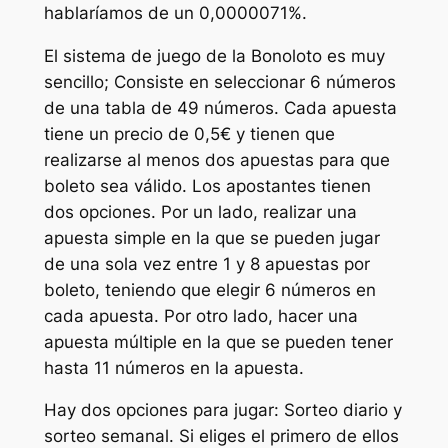
hablaríamos de un 0,0000071%.
El sistema de juego de la Bonoloto es muy
sencillo; Consiste en seleccionar 6 números
de una tabla de 49 números. Cada apuesta
tiene un precio de 0,5€ y tienen que
realizarse al menos dos apuestas para que
boleto sea válido. Los apostantes tienen
dos opciones. Por un lado, realizar una
apuesta simple en la que se pueden jugar
de una sola vez entre 1 y 8 apuestas por
boleto, teniendo que elegir 6 números en
cada apuesta. Por otro lado, hacer una
apuesta múltiple en la que se pueden tener
hasta 11 números en la apuesta.
Hay dos opciones para jugar: Sorteo diario y
sorteo semanal. Si eliges el primero de ellos