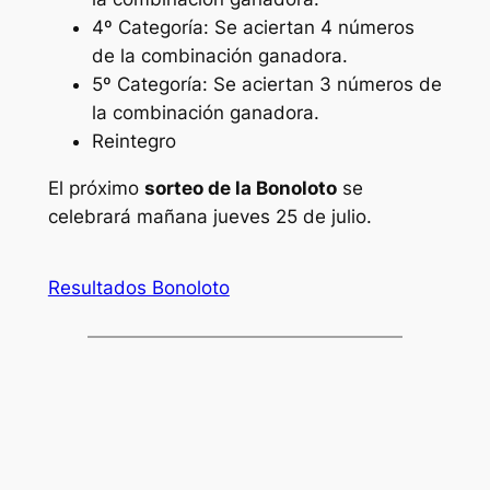
4º Categoría: Se aciertan 4 números
de la combinación ganadora.
5º Categoría: Se aciertan 3 números de
la combinación ganadora.
Reintegro
El próximo
sorteo de la Bonoloto
se
celebrará mañana jueves 25 de julio.
Resultados Bonoloto