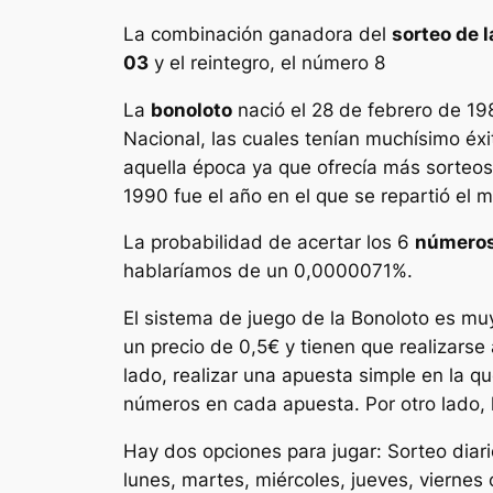
La combinación ganadora del
sorteo de 
03
y el reintegro, el número 8
La
bonoloto
nació el 28 de febrero de 1988
Nacional, las cuales tenían muchísimo éxi
aquella época ya que ofrecía más sorteos
1990 fue el año en el que se repartió el 
La probabilidad de acertar los 6
números
hablaríamos de un 0,0000071%.
El sistema de juego de la Bonoloto es mu
un precio de 0,5€ y tienen que realizars
lado, realizar una apuesta simple en la q
números en cada apuesta. Por otro lado, 
Hay dos opciones para jugar: Sorteo diario
lunes, martes, miércoles, jueves, viernes