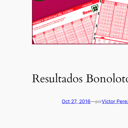
Resultados Bonoloto
Oct 27, 2016
—
Victor Pere
por