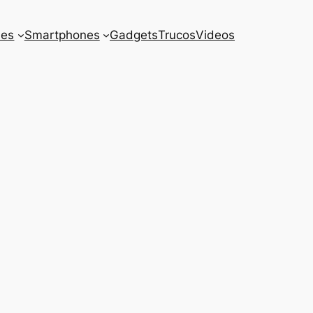
es
Smartphones
Gadgets
Trucos
Videos