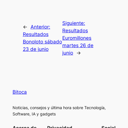
Siguiente:
←
Anterior:
Resultados
Resultados
Euromillones
Bonoloto sábado
martes 26 de
23 de junio
junio
→
Bitoca
Noticias, consejos y última hora sobre Tecnología,
Software, IA y gadgets