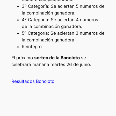
3º Categoría: Se aciertan 5 números de
la combinación ganadora.
4º Categoría: Se aciertan 4 números
de la combinación ganadora.
5º Categoría: Se aciertan 3 números de
la combinación ganadora.
Reintegro
El próximo
sorteo de la Bonoloto
se
celebrará mañana martes 26 de junio.
Resultados Bonoloto