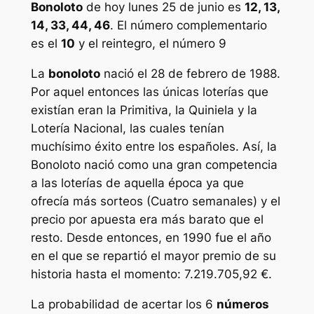
Bonoloto
de hoy lunes 25 de junio es
12, 13,
14, 33, 44, 46
. El número complementario
es el
10
y el reintegro, el número 9
La
bonoloto
nació el 28 de febrero de 1988.
Por aquel entonces las únicas loterías que
existían eran la Primitiva, la Quiniela y la
Lotería Nacional, las cuales tenían
muchísimo éxito entre los españoles. Así, la
Bonoloto nació como una gran competencia
a las loterías de aquella época ya que
ofrecía más sorteos (Cuatro semanales) y el
precio por apuesta era más barato que el
resto. Desde entonces, en 1990 fue el año
en el que se repartió el mayor premio de su
historia hasta el momento: 7.219.705,92 €.
La probabilidad de acertar los 6
números