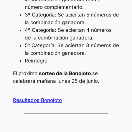
número complementario.
3º Categoría: Se aciertan 5 números de
la combinación ganadora.
4º Categoría: Se aciertan 4 números
de la combinación ganadora.
5º Categoría: Se aciertan 3 números de
la combinación ganadora.
Reintegro
El próximo
sorteo de la Bonoloto
se
celebrará mañana lunes 25 de junio.
Resultados Bonoloto