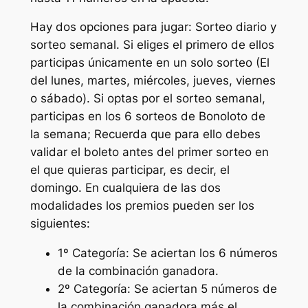
Hay dos opciones para jugar: Sorteo diario y
sorteo semanal. Si eliges el primero de ellos
participas únicamente en un solo sorteo (El
del lunes, martes, miércoles, jueves, viernes
o sábado). Si optas por el sorteo semanal,
participas en los 6 sorteos de Bonoloto de
la semana; Recuerda que para ello debes
validar el boleto antes del primer sorteo en
el que quieras participar, es decir, el
domingo. En cualquiera de las dos
modalidades los premios pueden ser los
siguientes:
1º Categoría: Se aciertan los 6 números
de la combinación ganadora.
2º Categoría: Se aciertan 5 números de
la combinación ganadora más el