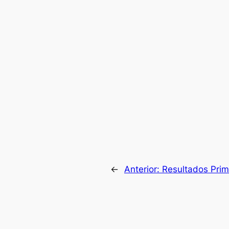
←
Anterior:
Resultados Prim